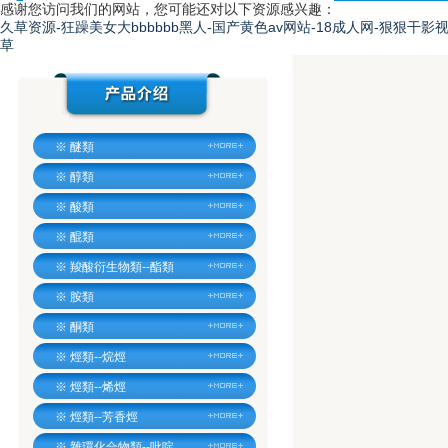
感谢您访问我们的网站，您可能还对以下资源感兴趣：
久草资源-狂躁美女大bbbbbb黑人-国产黄色av网站-18成人网-狠狠干影
草
※
醚類
※
醇類
※
酸類
※
醌類
※
羧酸衍生物類--酯類
※
胺類
※
酮類
※
烴類--烷烴
※
烴類--烯烴
※
烴類--芳香烴
※
雜環化合物類--吡啶