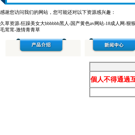
感谢您访问我们的网站，您可能还对以下资源感兴趣：
久草资源-狂躁美女大bbbbbb黑人-国产黄色av网站-18成人网-
毛茸茸-激情青青草
※
醚類
※
醇類
個人不得通過互
※
酸類
※
醌類
※
羧酸衍生物類--酯類
※
胺類
※
酮類
※
烴類--烷烴
※
烴類--烯烴